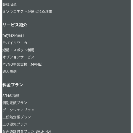
会社沿革
ミソラコネクトが選ばれる理由
サービス紹介
IoT/M2M向け
モバイルワーカー
短期・スポット利用
オプションサービス
MVNO事業支援（MVNE）
導入事例
料金プラン
SIMの種類
個別定額プラン
データシェアプラン
二段階定額プラン
上り優先プラン
音声通話付きプラン(SHIFT-D)