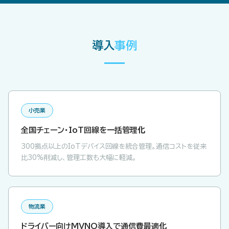
導入
事例
小売業
全国チェーン・IoT回線を一括管理化
300拠点以上のIoTデバイス回線を統合管理。通信コストを従来
比30%削減し、管理工数も大幅に軽減。
物流業
ドライバー向けMVNO導入で通信費最適化