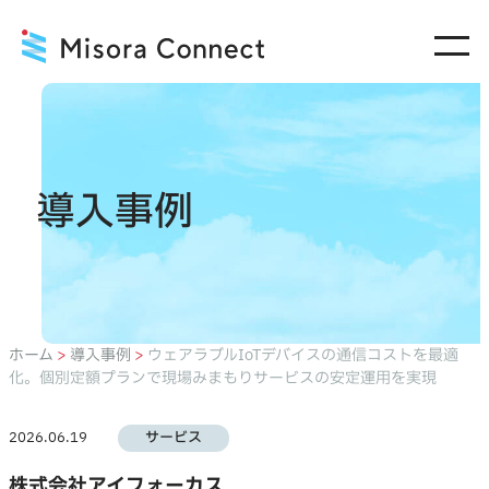
内
容
を
ス
キ
ッ
導入事例
プ
ホーム
>
導入事例
>
ウェアラブルIoTデバイスの通信コストを最適
化。個別定額プランで現場みまもりサービスの安定運用を実現
サービス
2026.06.19
株式会社アイフォーカス